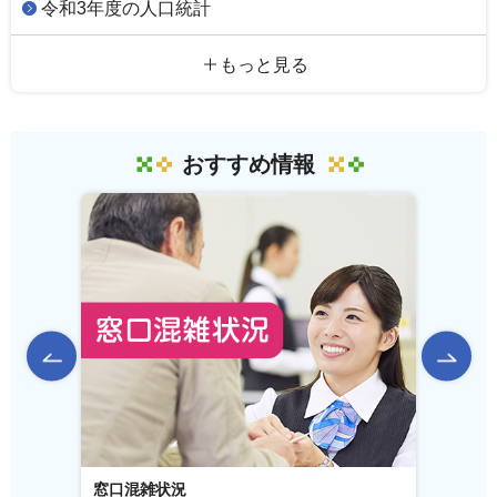
令和3年度の人口統計
もっと見る
おすすめ情報
前のスライドを表示
窓口混雑状況
窓口事