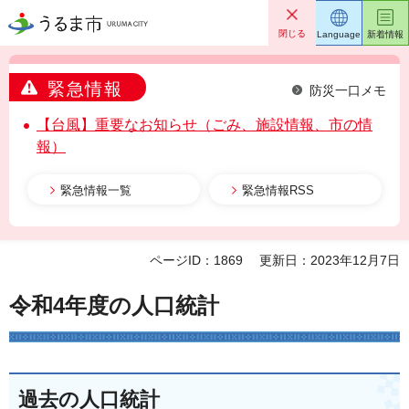
うるま市
閉じる
Language
新着情報
緊急情報
防災一口メモ
【台風】重要なお知らせ（ごみ、施設情報、市の情
報）
緊急情報一覧
緊急情報RSS
ページID：1869
更新日：2023年12月7日
令和4年度の人口統計
過去の人口統計