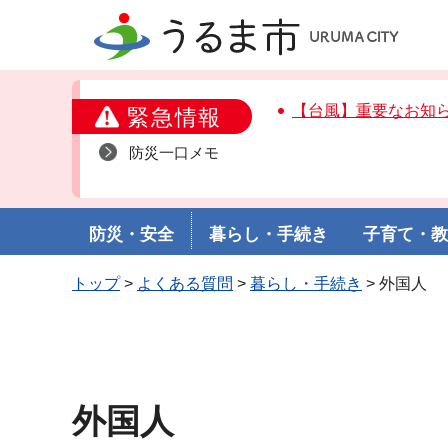
うるま市
【台風】重要なお知
緊急情報
防災一口メモ
防災・安全
暮らし・手続き
子育て・
トップ
>
よくある質問
>
暮らし・手続き
> 外国人
外国人