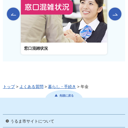
前のスライドを表示
窓口混雑状況
窓口事
トップ
>
よくある質問
>
暮らし・手続き
> 年金
先頭に戻る
うるま市サイトについて