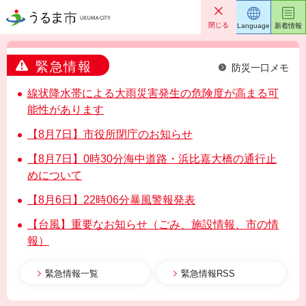
うるま市
閉じる
Language
新着情報
緊急情報
防災一口メモ
線状降水帯による大雨災害発生の危険度が高まる可
能性があります
【8月7日】市役所閉庁のお知らせ
【8月7日】0時30分海中道路・浜比嘉大橋の通行止
めについて
【8月6日】22時06分暴風警報発表
【台風】重要なお知らせ（ごみ、施設情報、市の情
報）
緊急情報一覧
緊急情報RSS