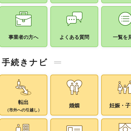
事業者の方へ
よくある質問
一覧を
手続きナビ
転出
婚姻
妊娠・子
（市外への引越し）