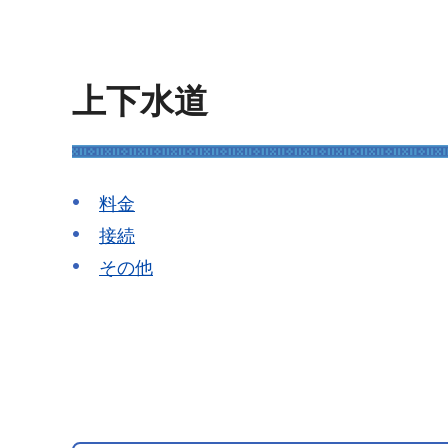
上下水道
料金
接続
その他