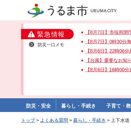
うるま市
【8月7日】市役所閉
緊急情報
【8月7日】0時30
防災一口メモ
【8月6日】22時06
【台風】重要なお知
【8月6日】16時00
防災・安全
暮らし・手続き
子育て・
トップ
>
よくある質問
>
暮らし・手続き
> 上下水道