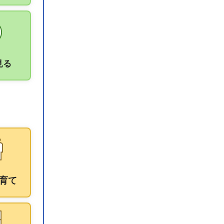
見る
育て