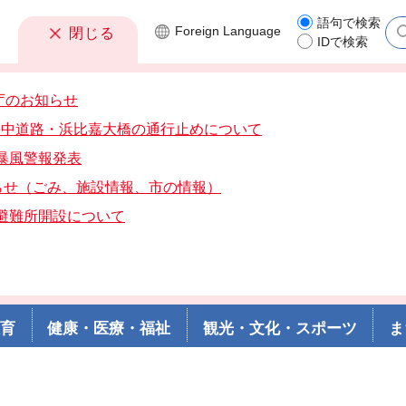
語句で検索
Foreign
Language
閉じる
IDで検索
庁のお知らせ
分海中道路・浜比嘉大橋の通行止めについて
分暴風警報発表
らせ（ごみ、施設情報、市の情報）
分避難所開設について
教育
健康・医療・福祉
観光・文化・スポーツ
ま