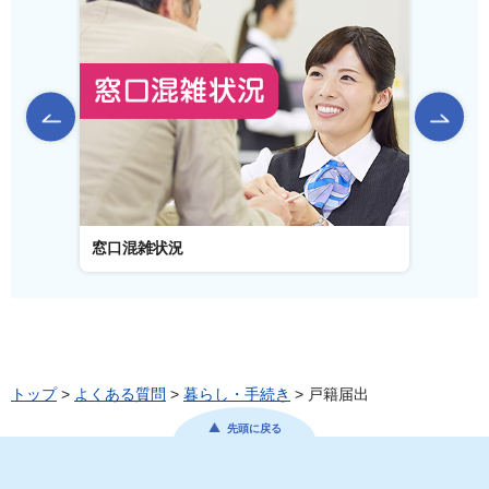
前のスライドを表示
窓口混雑状況
窓口事
トップ
>
よくある質問
>
暮らし・手続き
> 戸籍届出
先頭に戻る