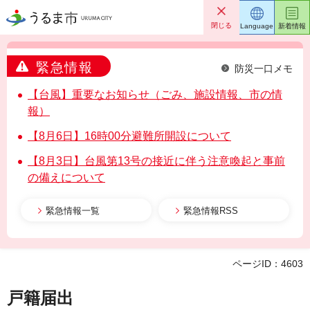
うるま市
閉じる
Language
新着情報
緊急情報
防災一口メモ
【台風】重要なお知らせ（ごみ、施設情報、市の情
報）
【8月6日】16時00分避難所開設について
【8月3日】台風第13号の接近に伴う注意喚起と事前
の備えについて
緊急情報一覧
緊急情報RSS
ページID：4603
戸籍届出