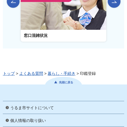
前のスライドを表示
窓口混雑状況
窓口事
トップ
>
よくある質問
>
暮らし・手続き
> 印鑑登録
先頭に戻る
うるま市サイトについて
個人情報の取り扱い