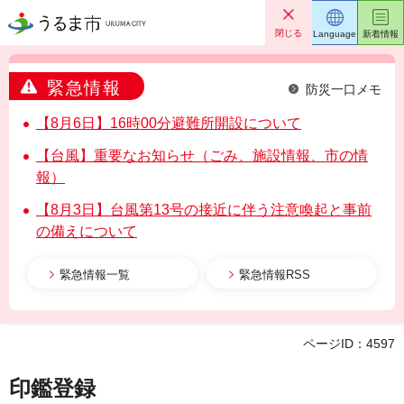
うるま市
閉じる
Language
新着情報
緊急情報
防災一口メモ
【8月6日】16時00分避難所開設について
【台風】重要なお知らせ（ごみ、施設情報、市の情
報）
【8月3日】台風第13号の接近に伴う注意喚起と事前
の備えについて
緊急情報一覧
緊急情報RSS
ページID：4597
印鑑登録