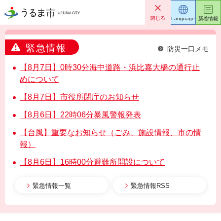
うるま市
閉じる
Language
新着情報
緊急情報
防災一口メモ
【8月7日】0時30分海中道路・浜比嘉大橋の通行止
めについて
【8月7日】市役所閉庁のお知らせ
【8月6日】22時06分暴風警報発表
【台風】重要なお知らせ（ごみ、施設情報、市の情
報）
【8月6日】16時00分避難所開設について
緊急情報一覧
緊急情報RSS