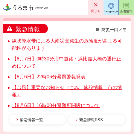
うるま市
閉じる
Language
新着情報
緊急情報
防災一口メモ
線状降水帯による大雨災害発生の危険度が高まる可
能性があります
【8月7日】0時30分海中道路・浜比嘉大橋の通行止
めについて
【8月6日】22時06分暴風警報発表
【台風】重要なお知らせ（ごみ、施設情報、市の情
報）
【8月6日】16時00分避難所開設について
緊急情報一覧
緊急情報RSS