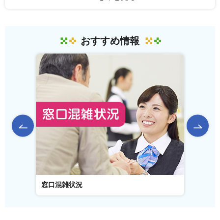
おすすめ情報
前のスライドを表示
窓口混雑状況
窓口事