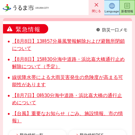
うるま市
閉じる
Language
新着情報
緊急情報
防災一口メモ
【8月8日】13時57分暴風警報解除および避難所閉鎖
について
【8月8日】15時30分海中道路・浜比嘉大橋通行止め
解除について（予定）
線状降水帯による大雨災害発生の危険度が高まる可
能性があります
【8月7日】0時30分海中道路・浜比嘉大橋の通行止
めについて
【台風】重要なお知らせ（ごみ、施設情報、市の情
報）