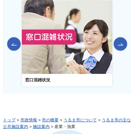
前のスライドを表示
窓口混雑状況
窓口事
トップ
>
市政情報
>
市の概要
>
うるま市について
>
うるま市の主な
公共施設案内
>
施設案内
> 産業・漁業