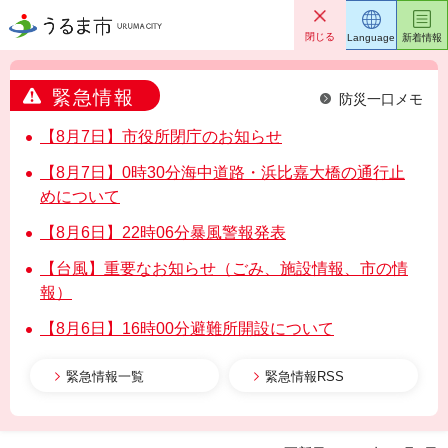
うるま市
閉じる
Language
新着情報
緊急情報
防災一口メモ
【8月7日】市役所閉庁のお知らせ
【8月7日】0時30分海中道路・浜比嘉大橋の通行止
めについて
【8月6日】22時06分暴風警報発表
【台風】重要なお知らせ（ごみ、施設情報、市の情
報）
【8月6日】16時00分避難所開設について
緊急情報一覧
緊急情報RSS