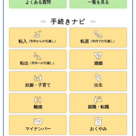
よくある質問
一覧を見る
手続きナビ
転入
転居
（市外からの引越し）
（市内での引越し）
転出
婚姻
（市外への引越し）
妊娠・子育て
出生
離婚
就職・転職
マイナンバー
おくやみ