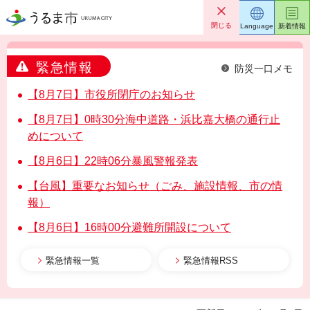
うるま市
閉じる
Language
新着情報
緊急情報
防災一口メモ
【8月7日】市役所閉庁のお知らせ
【8月7日】0時30分海中道路・浜比嘉大橋の通行止
めについて
【8月6日】22時06分暴風警報発表
【台風】重要なお知らせ（ごみ、施設情報、市の情
報）
【8月6日】16時00分避難所開設について
緊急情報一覧
緊急情報RSS