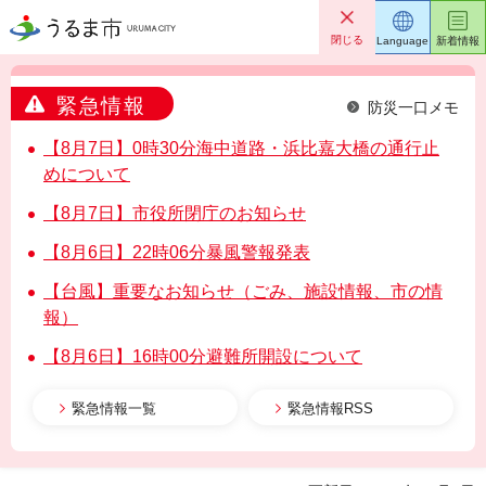
うるま市
閉じる
Language
新着情報
緊急情報
防災一口メモ
【8月7日】0時30分海中道路・浜比嘉大橋の通行止
めについて
【8月7日】市役所閉庁のお知らせ
【8月6日】22時06分暴風警報発表
【台風】重要なお知らせ（ごみ、施設情報、市の情
報）
【8月6日】16時00分避難所開設について
緊急情報一覧
緊急情報RSS