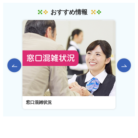
おすすめ情報
前のスライドを表示
窓口混雑状況
窓口事