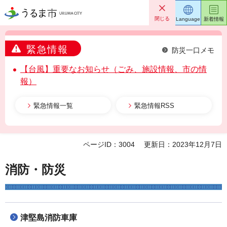
うるま市
閉じる
Language
新着情報
緊急情報
防災一口メモ
【台風】重要なお知らせ（ごみ、施設情報、市の情
報）
緊急情報一覧
緊急情報RSS
ページID：3004
更新日：2023年12月7日
消防・防災
津堅島消防車庫