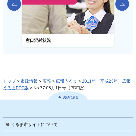
前のスライドを表示
窓口混雑状況
窓口事
トップ
>
市政情報
>
広報
>
広報うるま
>
2011年（平成23年）広報
うるまPDF版
> No.77:08月1日号（PDF版)
先頭に戻る
うるま市サイトについて