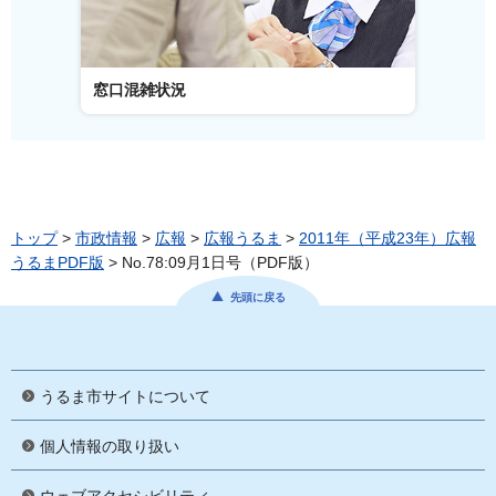
窓口混雑状況
窓口事
トップ
>
市政情報
>
広報
>
広報うるま
>
2011年（平成23年）広報
うるまPDF版
> No.78:09月1日号（PDF版）
先頭に戻る
うるま市サイトについて
個人情報の取り扱い