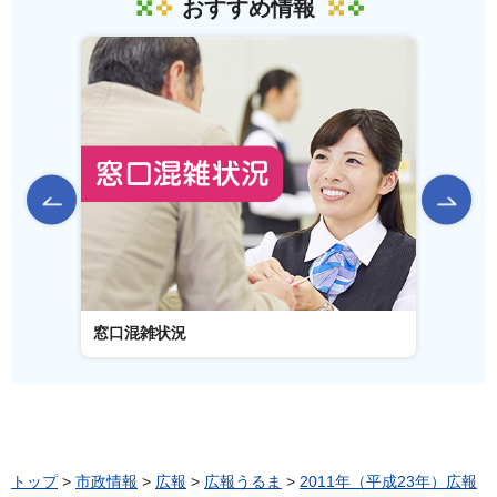
おすすめ情報
前のスライドを表示
窓口混雑状況
窓口事
トップ
>
市政情報
>
広報
>
広報うるま
>
2011年（平成23年）広報