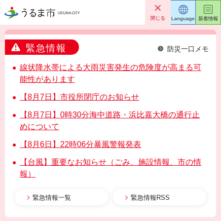
うるま市
閉じる
Language
新着情報
緊急情報
防災一口メモ
線状降水帯による大雨災害発生の危険度が高まる可
能性があります
【8月7日】市役所閉庁のお知らせ
【8月7日】0時30分海中道路・浜比嘉大橋の通行止
めについて
【8月6日】22時06分暴風警報発表
【台風】重要なお知らせ（ごみ、施設情報、市の情
報）
緊急情報一覧
緊急情報RSS