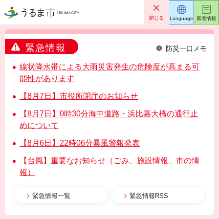
うるま市
閉じる
Language
新着情報
緊急情報
防災一口メモ
線状降水帯による大雨災害発生の危険度が高まる可
能性があります
【8月7日】市役所閉庁のお知らせ
【8月7日】0時30分海中道路・浜比嘉大橋の通行止
めについて
【8月6日】22時06分暴風警報発表
【台風】重要なお知らせ（ごみ、施設情報、市の情
報）
緊急情報一覧
緊急情報RSS