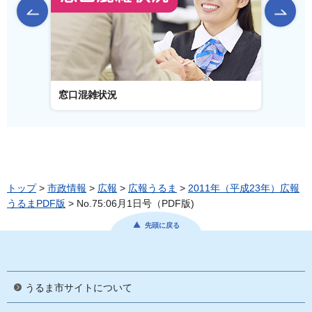
前のスライドを表示
窓口混雑状況
窓口事
トップ
>
市政情報
>
広報
>
広報うるま
>
2011年（平成23年）広報
うるまPDF版
> No.75:06月1日号（PDF版)
先頭に戻る
うるま市サイトについて