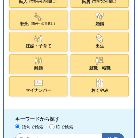
転入
転居
（市外からの引越し）
（市内での引越し）
転出
婚姻
（市外への引越し）
妊娠・子育て
出生
離婚
就職・転職
マイナンバー
おくやみ
キーワードから探す
語句で検索
IDで検索