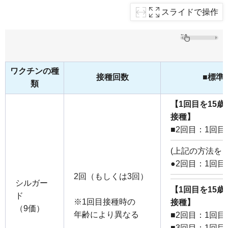
スライドで操作
ワクチンの種
接種回数
■標準
類
【1回目を15
接種】
■2回目：1回目
(上記の方法を
●2回目：1回目
2回（もしくは3回）
シルガー
【1回目を15
ド
※1回目接種時の
接種】
（9価）
年齢により異なる
■2回目：1回目
■3回目：1回目