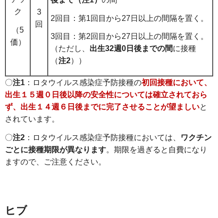
ク
3
2回目：第1回目から27日以上の間隔を置く。
回
（5
3回目：第2回目から27日以上の間隔を置く。
価）
（ただし、
出生32週0日後まで
の間
に接種
（
注2
））
〇
注1
：ロタウイルス感染症予防接種の
初回接種において、
出生１５週０日後以降の安全性については確立されておら
ず、出生１４週６日後までに完了させることが望ましい
と
されています。
〇
注2
：ロタウイルス感染症予防接種においては、
ワクチン
ごとに接種期限が異なります
。期限を過ぎると自費になり
ますので、ご注意ください。
ヒブ