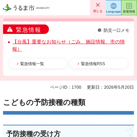
うるま市
閉じる
Language
新着情報
緊急情報
防災一口メモ
【台風】重要なお知らせ（ごみ、施設情報、市の情
報）
緊急情報一覧
緊急情報RSS
ページID：1700
更新日：2026年5月20日
こどもの予防接種の種類
予防接種の受け方