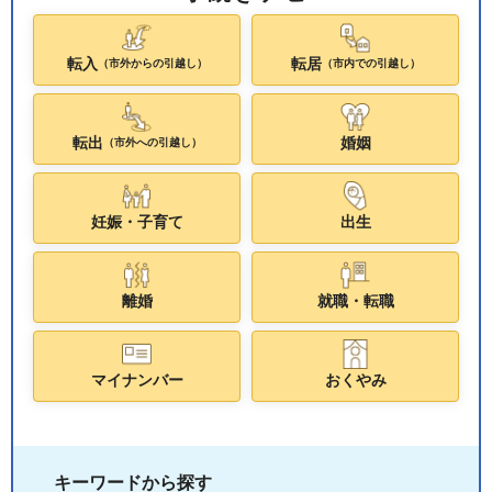
転入
転居
（市外からの引越し）
（市内での引越し）
転出
婚姻
（市外への引越し）
妊娠・子育て
出生
離婚
就職・転職
マイナンバー
おくやみ
キーワードから探す