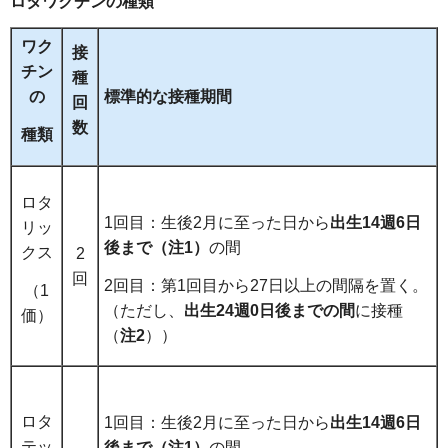
ロタワクチンの種類
ワク
接
チン
種
の
標準的な接種期間
回
数
種類
ロタ
1回目：生後2月に至った日から
出生14週6日
リッ
後まで（注1）
の間
クス
2
回
2回目：第1回目から27日以上の間隔を置く。
（1
（ただし、
出生24週0日後まで
の間
に接種
価）
（
注2
））
ロタ
1回目：生後2月に至った日から
出生14週6日
テッ
後まで（注1）
の間