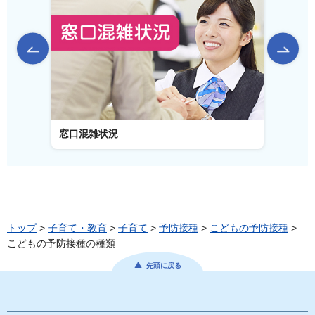
前のスライドを表示
窓口混雑状況
窓口事
トップ
>
子育て・教育
>
子育て
>
予防接種
>
こどもの予防接種
>
こどもの予防接種の種類
先頭に戻る