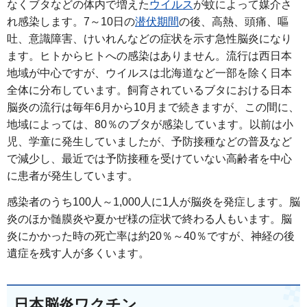
なくブタなどの体内で増えた
ウイルス
が蚊によって媒介さ
れ感染します。7～10日の
潜伏期間
の後、高熱、頭痛、嘔
吐、意識障害、けいれんなどの症状を示す急性脳炎になり
ます。ヒトからヒトへの感染はありません。流行は西日本
地域が中心ですが、ウイルスは北海道など一部を除く日本
全体に分布しています。飼育されているブタにおける日本
脳炎の流行は毎年6月から10月まで続きますが、この間に、
地域によっては、80％のブタが感染しています。以前は小
児、学童に発生していましたが、予防接種などの普及など
で減少し、最近では予防接種を受けていない高齢者を中心
に患者が発生しています。
感染者のうち100人～1,000人に1人が脳炎を発症します。脳
炎のほか髄膜炎や夏かぜ様の症状で終わる人もいます。脳
炎にかかった時の死亡率は約20％～40％ですが、神経の後
遺症を残す人が多くいます。
日本脳炎ワクチン