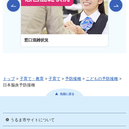
前のスライドを表示
窓口混雑状況
窓口事
トップ
>
子育て・教育
>
子育て
>
予防接種
>
こどもの予防接種
>
日本脳炎予防接種
先頭に戻る
うるま市サイトについて