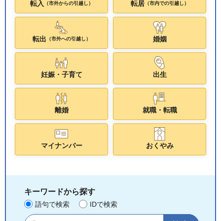
転入
転居
（市外からの引越し）
（市内での引越し）
転出
婚姻
（市外への引越し）
妊娠・子育て
出生
離婚
就職・転職
マイナンバー
おくやみ
キーワードから探す
語句で検索
IDで検索