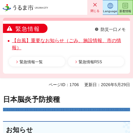
うるま市
閉じる
Language
新着情報
緊急情報
防災一口メモ
【台風】重要なお知らせ（ごみ、施設情報、市の情
報）
緊急情報一覧
緊急情報RSS
ページID：1706
更新日：2026年5月29日
日本脳炎予防接種
お知らせ