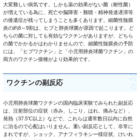
大変難しい病気です。しかも薬の効果がない菌（耐性菌）
が増えている為に、死亡や脳障害・難聴・精神発達遅滞等
の後遺症が残ってしまうことも多くあります。細菌性髄膜
炎の約8～9割は、ヒブと肺炎球菌が原因で起こります。ど
ちらの菌に対しても有効なワクチンがありますが、どちら
の菌でかかるかはわかりませんので、細菌性髄膜炎の予防
には、「ヒブワクチン」と「小児用肺炎球菌ワクチン」の
両方のワクチン接種がより効果的です。
ワクチンの副反応
小児用肺炎球菌ワクチンの国内臨床実験でみられた副反応
は、注射部位の症状（赤み、しこり、はれ、痛みなど）、
発熱（37.5℃以上）などで、これらは通常数日以内に自然
に治るので心配はいりません。重い副反応として、非常に
まれですが、ショック、アナフィラキシー様症状、けいれ