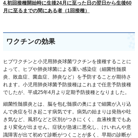
4.初回接種開始時に生後24月に至った日の翌日から生後60
月に至るまでの間にある者（1回接種）
ワクチンの効果
ヒブワクチンと小児用肺炎球菌ワクチンを接種することに
よって、ヒブや肺炎球菌による重い感染症（細菌性髄膜
炎、敗血症、菌血症、肺炎など）を予防することが期待さ
れます。小児用肺炎球菌予防接種はこれまで任意予防接種
でしたが、平成25年4月より定期予防接種となりました。
細菌性髄膜炎とは、脳を包む髄膜の奥にまで細菌が入り込
んで炎症を引き起こす病気です。病気の始まりは発熱や吐
き気など、風邪などと区別がつきにくく、血液検査でもあ
まり変化が出ません。症状が急速に悪化し、けいれんや意
識障害が出て初めて診断がつくことが多く、早期の診断が