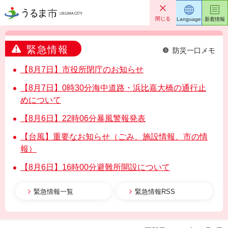
うるま市
閉じる
Language
新着情報
緊急情報
防災一口メモ
【8月7日】市役所閉庁のお知らせ
【8月7日】0時30分海中道路・浜比嘉大橋の通行止
めについて
【8月6日】22時06分暴風警報発表
【台風】重要なお知らせ（ごみ、施設情報、市の情
報）
【8月6日】16時00分避難所開設について
緊急情報一覧
緊急情報RSS