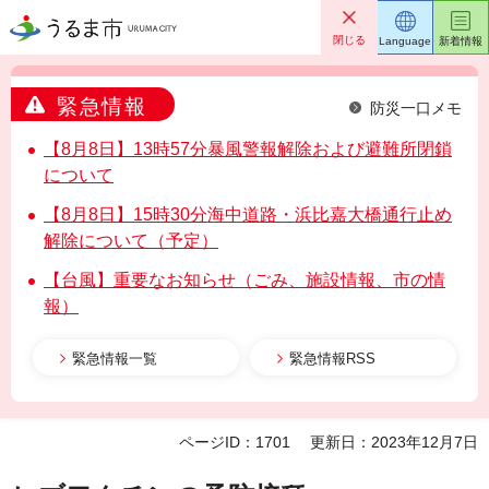
うるま市
閉じる
Language
新着情報
緊急情報
防災一口メモ
【8月8日】13時57分暴風警報解除および避難所閉鎖
について
【8月8日】15時30分海中道路・浜比嘉大橋通行止め
解除について（予定）
【台風】重要なお知らせ（ごみ、施設情報、市の情
報）
緊急情報一覧
緊急情報RSS
ページID：1701
更新日：2023年12月7日