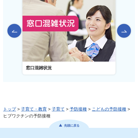
前のスライドを表示
窓口混雑状況
窓口事
トップ
>
子育て・教育
>
子育て
>
予防接種
>
こどもの予防接種
>
ヒブワクチンの予防接種
先頭に戻る