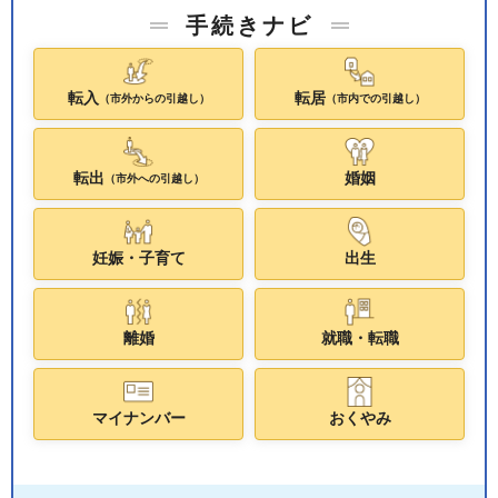
手続きナビ
転入
転居
（市外からの引越し）
（市内での引越し）
転出
婚姻
（市外への引越し）
妊娠・子育て
出生
離婚
就職・転職
マイナンバー
おくやみ