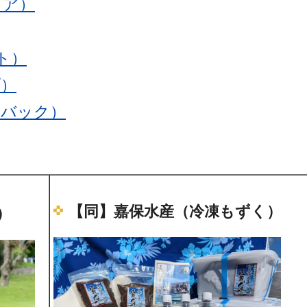
ミア）
ト）
プ）
トバック）
【同】嘉保水産（冷凍もずく）
）