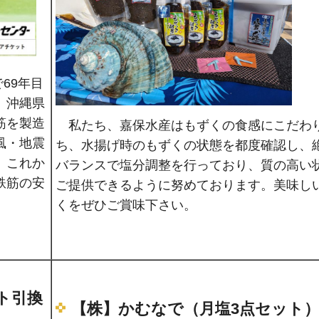
69年目
、沖縄県
筋を製造
私たち、嘉保水産はもずくの食感にこだわ
風・地震
ち、水揚げ時のもずくの状態を都度確認し、
。これか
バランスで塩分調整を行っており、質の高い
鉄筋の安
ご提供できるように努めております。美味し
くをぜひご賞味下さい。
ト引換
【株】かむなで（月塩3点セット