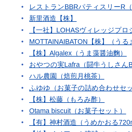
レストランBBRパティスリーR
新里酒造【株】
【一社】LOHASヴィレッジプ
MOTTAINAIBATON【株】
【株】Algalex（うま藻醤油麴）
おやつの実Lafra（闘牛うしさん
ハル農園（焙煎月桃茶）
ふゆゆ（お菓子の詰め合わせセ
【株】松藤（もろみ酢）
Otama biscuit（お菓子セット）
【有】神村酒造（うめかおる720m