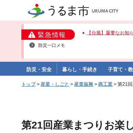
うるま市
【台風】重要なお知
緊急情報
防災一口メモ
防災・安全
暮らし・手続き
子育て・
トップ
>
産業・しごと
>
産業振興
>
商工業
> 第2
第21回産業まつりお楽