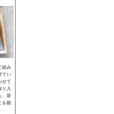
て組み
げてい
わせて
取り入
ら、皆
とを願