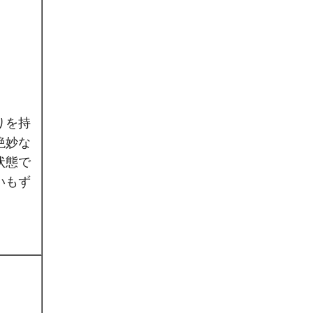
りを持
絶妙な
状態で
いもず
）