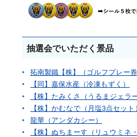
抽選会でいただく景品
拓南製鐵【株】（ゴルフプレー
【同】嘉保水産（冷凍もずく）
【株】たみくさ（うるまジェラ
【株】かむなで（月塩3点セット
龍華（アンダカシー）
【株】ぬちまーす（リュウミネ