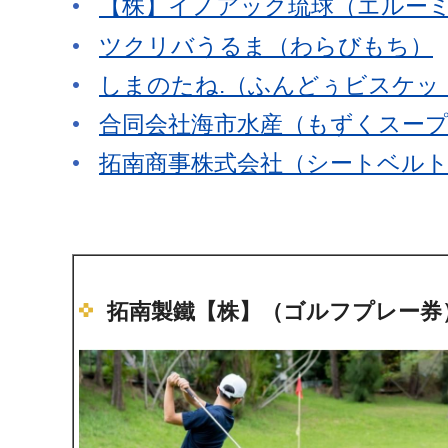
【株】イノアック琉球（エルー
ツクリバうるま（わらびもち）
しまのたね.（ふんどぅビスケッ
合同会社海市水産（もずくスー
拓南商事株式会社（シートベル
拓南製鐵【株】（ゴルフプレー券