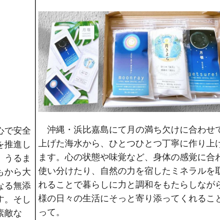
沖縄・浜比嘉島にて月の満ち欠けに合わせ
心で安全
上げた海水から、ひとつひとつ丁寧に作り上
を推進し
ます。心の状態や味覚など、身体の感覚に合
、うるま
使い分けたり、自然の力を宿したミネラルを
もから大
れることで暮らしに力と調和をもたらしなが
なる無添
様の日々の生活にそっと寄り添ってくれるこ
す。そし
って。
素敵な