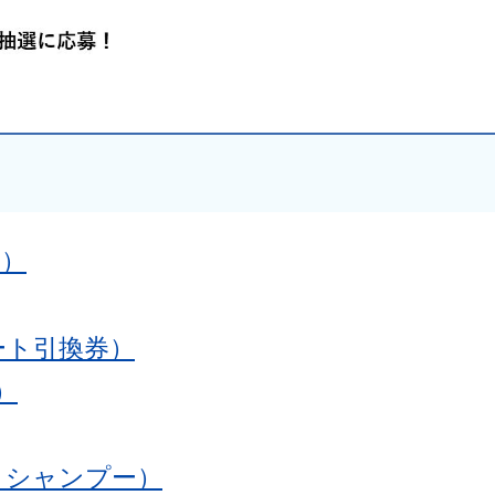
券）
ート引換券）
）
・シャンプー）