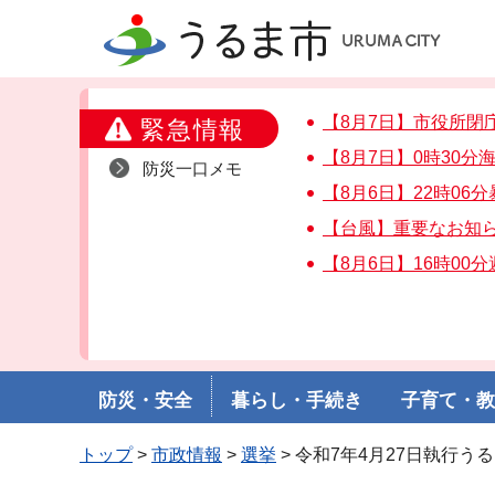
うるま市
【8月7日】市役所閉
緊急情報
【8月7日】0時30
防災一口メモ
【8月6日】22時06
【台風】重要なお知
【8月6日】16時00
防災・安全
暮らし・手続き
子育て・
トップ
>
市政情報
>
選挙
> 令和7年4月27日執行