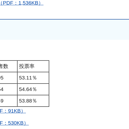
F：1,536KB）
手続きナビ
者数
投票率
95
53.11％
54
54.64％
49
53.88％
：91KB）
：530KB）