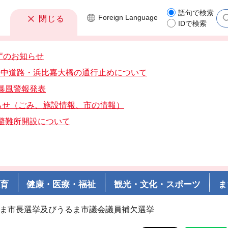
語句で検索
Foreign
Language
閉じる
IDで検索
庁のお知らせ
分海中道路・浜比嘉大橋の通行止めについて
分暴風警報発表
らせ（ごみ、施設情報、市の情報）
分避難所開設について
教育
健康・医療・福祉
観光・文化・スポーツ
ま
うるま市長選挙及びうるま市議会議員補欠選挙