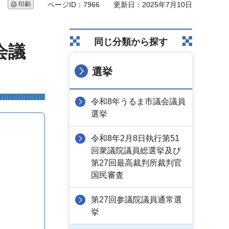
印刷
ページID：7966
更新日：2025年7月10日
同じ分類から探す
会議
選挙
令和8年うるま市議会議員
選挙
令和8年2月8日執行第51
回衆議院議員総選挙及び
第27回最高裁判所裁判官
国民審査
第27回参議院議員通常選
挙