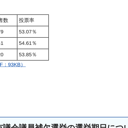
者数
投票率
79
53.07％
41
54.61％
20
53.85％
：93KB）
市議会議員補欠選挙の選挙期日につ