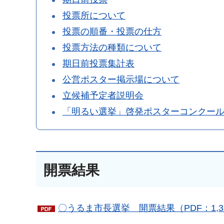
投票所について
投票の順番・投票の仕方
投票方法の種類について
期日前投票集計表
公営ポスター掲示場について
立候補予定者説明会
「明るい選挙」啓発ポスターコンクー
開票結果
〇うるま市長選挙 開票結果（PDF：1,3