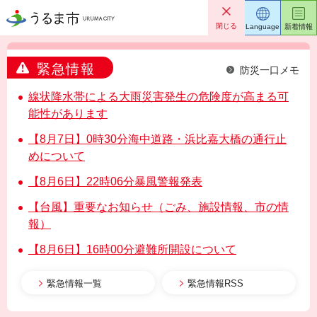
うるま市
閉じる
Language
新着情報
緊急情報
防災一口メモ
線状降水帯による大雨災害発生の危険度が高まる可
能性があります
【8月7日】0時30分海中道路・浜比嘉大橋の通行止
めについて
【8月6日】22時06分暴風警報発表
【台風】重要なお知らせ（ごみ、施設情報、市の情
報）
【8月6日】16時00分避難所開設について
緊急情報一覧
緊急情報RSS