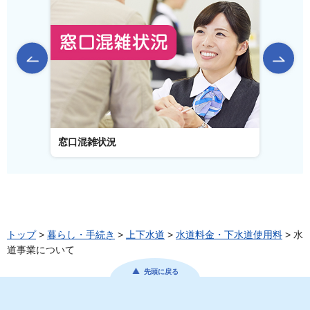
前のスライドを表示
窓口混雑状況
窓口事
トップ
>
暮らし・手続き
>
上下水道
>
水道料金・下水道使用料
> 水
道事業について
先頭に戻る