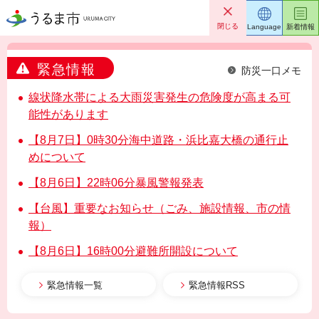
うるま市
閉じる
Language
新着情報
緊急情報
防災一口メモ
線状降水帯による大雨災害発生の危険度が高まる可
能性があります
【8月7日】0時30分海中道路・浜比嘉大橋の通行止
めについて
【8月6日】22時06分暴風警報発表
【台風】重要なお知らせ（ごみ、施設情報、市の情
報）
【8月6日】16時00分避難所開設について
緊急情報一覧
緊急情報RSS