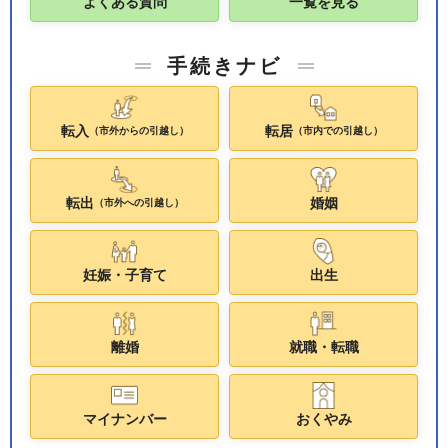
よくある質問
一覧を見る
手続きナビ
転入
転居
（市外からの引越し）
（市内での引越し）
転出
婚姻
（市外への引越し）
妊娠・子育て
出生
離婚
就職・転職
マイナンバー
おくやみ