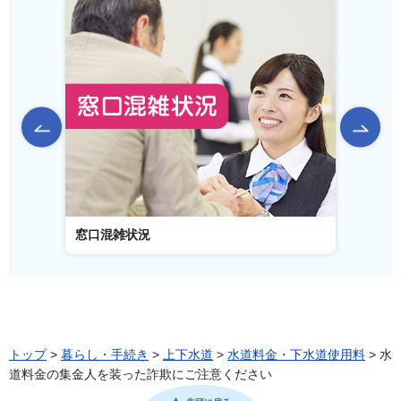
前のスライドを表示
窓口混雑状況
窓口事
トップ
>
暮らし・手続き
>
上下水道
>
水道料金・下水道使用料
> 水
道料金の集金人を装った詐欺にご注意ください