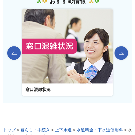
おすすめ情報
前のスライドを表示
窓口混雑状況
窓口事
トップ
>
暮らし・手続き
>
上下水道
>
水道料金・下水道使用料
> 水