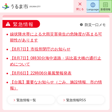
うるま市
閉じる
Language
新着情報
緊急情報
防災一口メモ
線状降水帯による大雨災害発生の危険度が高まる可
能性があります
【8月7日】市役所閉庁のお知らせ
【8月7日】0時30分海中道路・浜比嘉大橋の通行止
めについて
【8月6日】22時06分暴風警報発表
【台風】重要なお知らせ（ごみ、施設情報、市の情
報）
緊急情報一覧
緊急情報RSS