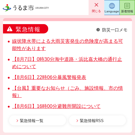
うるま市
閉じる
Language
新着情報
緊急情報
防災一口メモ
線状降水帯による大雨災害発生の危険度が高まる可
能性があります
【8月7日】0時30分海中道路・浜比嘉大橋の通行止
めについて
【8月6日】22時06分暴風警報発表
【台風】重要なお知らせ（ごみ、施設情報、市の情
報）
【8月6日】16時00分避難所開設について
緊急情報一覧
緊急情報RSS