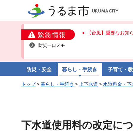
うるま市
【台風】重要なお知
緊急情報
防災一口メモ
防災・安全
暮らし・手続き
子育て・
トップ
>
暮らし・手続き
>
上下水道
>
水道料金・下
下水道使用料の改定につ