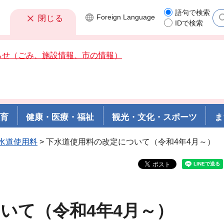
語句で検索
Foreign
Language
閉じる
IDで検索
らせ（ごみ、施設情報、市の情報）
教育
健康・医療・福祉
観光・文化・スポーツ
ま
水道使用料
> 下水道使用料の改定について（令和4年4月～）
いて（令和4年4月～）