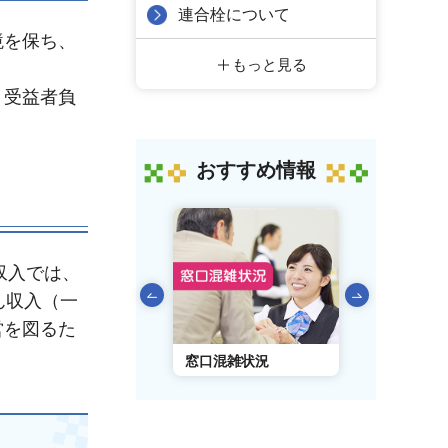
連合栓について
境を保ち、
もっと見る
う受益者負
おすすめ情報
収入では、
前のスライドを表示
ん収入（一
営を図るた
AIチャットボット
窓口混雑状況
窓口事前予