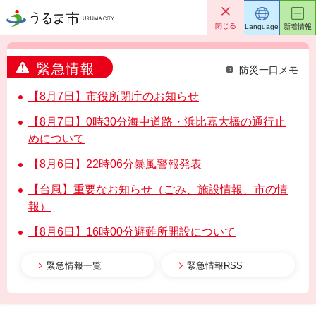
うるま市
閉じる
Language
新着情報
緊急情報
防災一口メモ
【8月7日】市役所閉庁のお知らせ
【8月7日】0時30分海中道路・浜比嘉大橋の通行止
めについて
【8月6日】22時06分暴風警報発表
【台風】重要なお知らせ（ごみ、施設情報、市の情
報）
【8月6日】16時00分避難所開設について
緊急情報一覧
緊急情報RSS