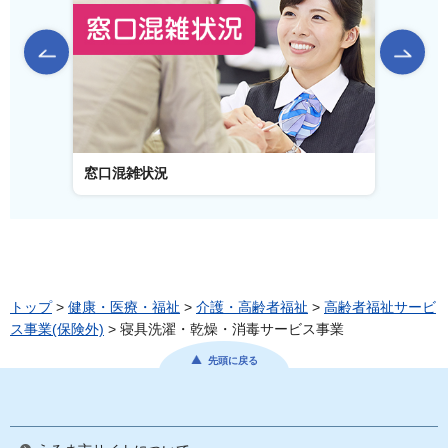
前のスライドを表示
窓口混雑状況
窓口事
トップ
>
健康・医療・福祉
>
介護・高齢者福祉
>
高齢者福祉サービ
ス事業(保険外)
> 寝具洗濯・乾燥・消毒サービス事業
先頭に戻る