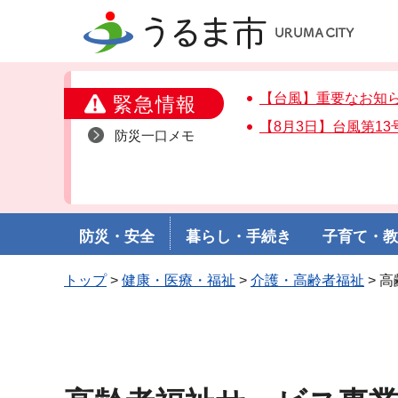
うるま市
【台風】重要なお知
緊急情報
【8月3日】台風第1
防災一口メモ
防災・安全
暮らし・手続き
子育て・
トップ
>
健康・医療・福祉
>
介護・高齢者福祉
> 