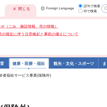
語句で検索
Foreign
Language
閉じる
IDで検索
らせ（ごみ、施設情報、市の情報）
3号の接近に伴う注意喚起と事前の備えについて
教育
健康・医療・福祉
観光・文化・スポーツ
ま
高齢者福祉サービス事業(保険外)