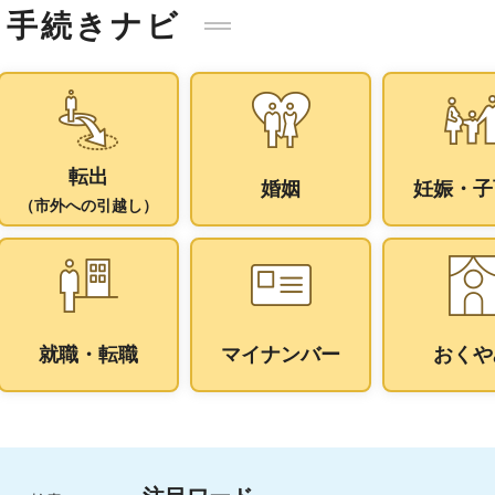
手続きナビ
転出
婚姻
妊娠・子
（市外への引越し）
就職・転職
マイナンバー
おくや