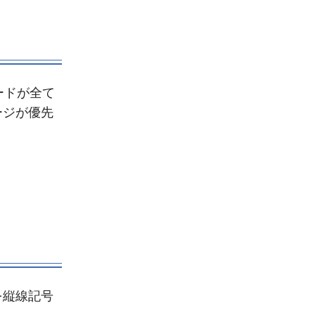
ードが全て
ージが優先
を縦線記号