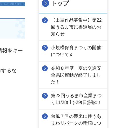
トップ
【出展作品募集中】第22
回うるま市民書道展のお
知らせ
小規模保育まつりの開催
情報をキー
について♬
令和８年度 夏の交通安
力するな
全県民運動が終了しまし
た！
第22回うるま市産業まつ
り11/28(土)-29(日)開催！
台風７号の襲来に伴うあ
まわリパークの閉館につ