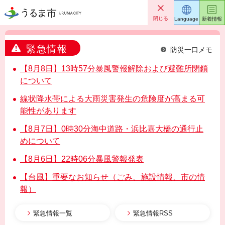
うるま市
閉じる
Language
新着情報
緊急情報
防災一口メモ
【8月8日】13時57分暴風警報解除および避難所閉鎖
について
線状降水帯による大雨災害発生の危険度が高まる可
能性があります
【8月7日】0時30分海中道路・浜比嘉大橋の通行止
めについて
【8月6日】22時06分暴風警報発表
【台風】重要なお知らせ（ごみ、施設情報、市の情
報）
緊急情報一覧
緊急情報RSS