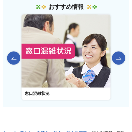
おすすめ情報
前のスライドを表示
窓口混雑状況
窓口事