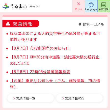
うるま市
閉じる
Language
新着情報
緊急情報
防災一口メモ
線状降水帯による大雨災害発生の危険度が高まる可
能性があります
【8月7日】市役所閉庁のお知らせ
【8月7日】0時30分海中道路・浜比嘉大橋の通行止
めについて
【8月6日】22時06分暴風警報発表
【台風】重要なお知らせ（ごみ、施設情報、市の情
報）
緊急情報一覧
緊急情報RSS