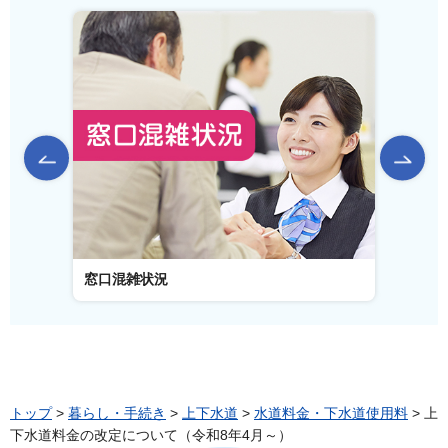
前のスライドを表示
窓口混雑状況
窓口事
トップ
>
暮らし・手続き
>
上下水道
>
水道料金・下水道使用料
> 上
下水道料金の改定について（令和8年4月～）