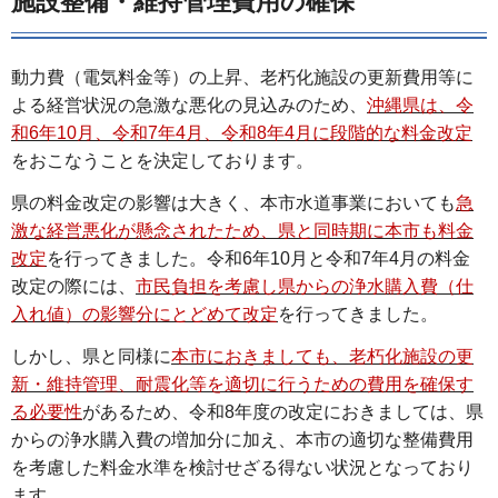
施設整備・維持管理費用の確保
動力費（電気料金等）の上昇、老朽化施設の更新費用等に
よる経営状況の急激な悪化の見込みのため、
沖縄県は、令
和6年10月、令和7年4月、令和8年4月に段階的な料金改定
をおこなうことを決定しております。
県の料金改定の影響は大きく、本市水道事業においても
急
激な経営悪化が懸念されたため、県と同時期に本市も料金
改定
を行ってきました。令和6年10月と令和7年4月の料金
改定の際には、
市民負担を考慮し県からの浄水購入費（仕
入れ値）の影響分にとどめて改定
を行ってきました。
しかし、県と同様に
本市におきましても、老朽化施設の更
新・維持管理、耐震化等を適切に行うための費用を確保す
る必要性
があるため、令和8年度の改定におきましては、県
からの浄水購入費の増加分に加え、本市の適切な整備費用
を考慮した料金水準を検討せざる得ない状況となっており
ます。