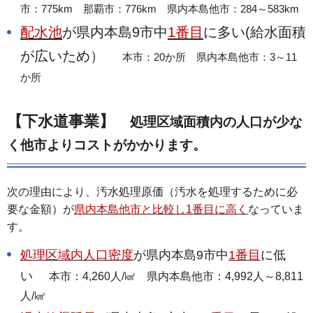
市：775km 那覇市：776km 県内本島他市：284～583km
配水池
が県内本島9市中
1番目
に多い(給水面積
が広いため）
本市：20か所 県内本島他市：3～11
か所
【下水道事業】
処理区域面積内の人口が少な
く他市よりコストがかかります。
次の理由により、汚水処理原価（汚水を処理するために必
要な金額）が
県内本島他市と比較し1番目に高く
なっていま
す。
処理区域内人口密度
が県内本島9市中
1番目
に低
い
本市：4,260人/㎢ 県内本島他市：4,992人～8,811
人/㎢