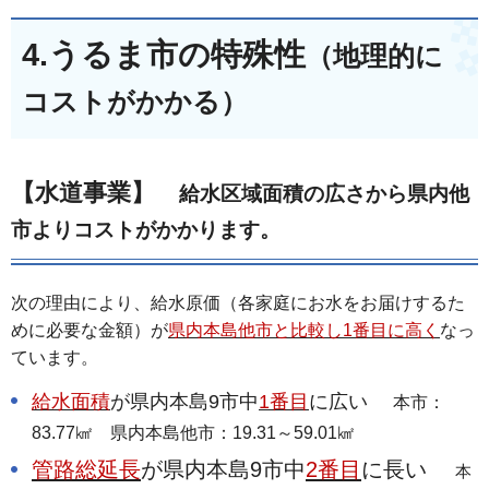
4.うるま市の特殊性
（地理的に
コストがかかる）
【水道事業】
給水区域面積の広さから県内他
市よりコストがかかります。
次の理由により、給水原価（各家庭にお水をお届けするた
めに必要な金額）が
県内本島他市と比較し1番目に高く
なっ
ています。
給水面積
が県内本島9市中
1番目
に広い
本市：
83.77㎢ 県内本島他市：19.31～59.01㎢
管路総延長
が県内本島9市中
2番目
に長い
本