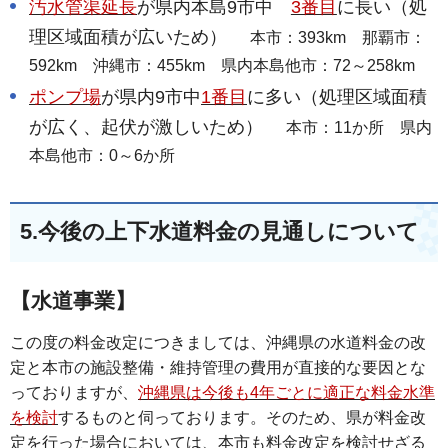
汚水管渠延長
が県内本島9市中
3番目
に長い（処
理区域面積が広いため）
本市：393km 那覇市：
592km 沖縄市：455km 県内本島他市：72～258km
ポンプ場
が県内9市中
1番目
に多い（処理区域面積
が広く、起伏が激しいため）
本市：11か所 県内
本島他市：0～6か所
5.今後の上下水道料金の見通しについて
【水道事業】
この度の料金改定につきましては、沖縄県の水道料金の改
定と本市の施設整備・維持管理の費用が直接的な要因とな
っておりますが、
沖縄県は今後も4年ごとに適正な料金水準
を検討
するものと伺っております。そのため、県が料金改
定を行った場合においては、本市も料金改定を検討せざる