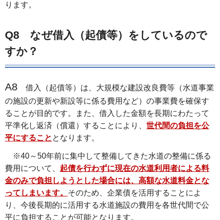
ります。
Q8 なぜ借入（起債等）をしているので
すか？
A8
借入（起債等）は、大規模な建設改良費等（水道事業
の施設の更新や新設等に係る費用など）の事業費を確保す
ることが目的です。また、借入した金額を長期にわたって
平準化し返済（償還）することにより、
世代間の負担を公
平にすること
となります。
※40～50年前に集中して整備してきた水道の整備に係る
費用について、
起債を行わずに現在の水道利用者による料
金のみで負担しようとした場合には、高額な水道料金とな
ってしまいます。
そのため、企業債を活用することによ
り、今後長期的に活用する水道施設の費用を各世代間で公
平に負担することが可能となります。