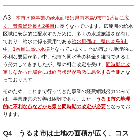
A3
本市水道事業の給水面積は県内本島9市中1番目に広
く、管路総延長も2番目
に長くなっています。広範囲の給水
区域に安定的に配水するために、多くの水道施設を保有し
ており、給水に係る費用である
給水原価は、県内本島9市
中、1番目に高い水準
となっています。他の市より地理的に
不利な要因が多い中、他市と同水準の料金を維持できるよ
う努力してきましたが、県の料金改定を受け、
同時期に改
定しなかった場合には経営状況が急激に悪化する予測
とな
っております。
そのため、これまで行ってきた事業の経費縮減努力のみで
は、事業運営の改善は困難であり、また、
うるま市の地理
的に不利な点などから県と同時期の改定が必要
となってお
ります。
Q4 うるま市は土地の面積が広く、コス