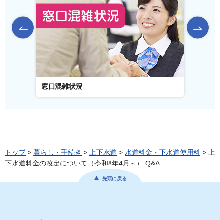
前のスライドを表示
窓口混雑状況
窓口事
トップ
>
暮らし・手続き
>
上下水道
>
水道料金・下水道使用料
> 上
下水道料金の改定について（令和8年4月～） Q&A
先頭に戻る