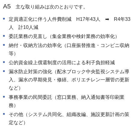
A5
主な取り組みは次のとおりです。
定員適正化に伴う人件費削減 H17年43人 ➡ R4年33
人 計10人減
委託業務の見直し（集金業務や検針業務の効率化）
納付・収納方法の効率化（口座振替推進・コンビニ収納
等）
公的資金繰上償還制度の活用による利子負担軽減
漏水防止対策の強化（配水ブロック中央監視システム導
入、漏水の早期発見・修繕、ポリエチレン一層管の更新
など）
事務事業の民間委託（窓口業務、納入通知書等印刷業
務）
その他（システム共同化、組織改編、施設更新計画の策
定など）