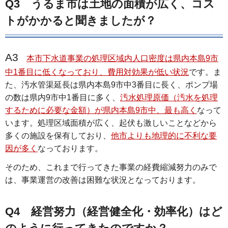
Q3 うるま市は土地の面積が広く、コス
トがかかると聞きましたが？
A3
本市下水道事業の処理区域内人口密度は県内本島9市
中1番目に低くなっており、費用対効果が低い状況
です。ま
た、汚水管渠延長は県内本島9市中3番目に長く、ポンプ場
の数は県内9市中1番目に多く、
汚水処理原価（汚水を処理
するために必要な金額）が県内本島9市中、最も高く
なって
います。処理区域面積が広く、起伏も激しいことなどから
多くの施設を保有しており、
他市よりも地理的に不利な要
因が多く
なっております。
そのため、これまで行ってきた事業の経費縮減努力のみで
は、事業運営の改善は困難な状況となっております。
Q4 経営努力（経営健全化・効率化）はど