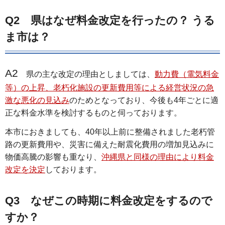
Q2 県はなぜ料金改定を行ったの？ うる
ま市は？
A2
県の主な改定の理由としましては、
動力費（電気料金
等）の上昇、老朽化施設の更新費用等による経営状況の急
激な悪化の見込み
のためとなっており、今後も4年ごとに適
正な料金水準を検討するものと伺っております。
本市におきましても、40年以上前に整備されました老朽管
路の更新費用や、災害に備えた耐震化費用の増加見込みに
物価高騰の影響も重なり、
沖縄県と同様の理由により料金
改定を決定
しております。
Q3 なぜこの時期に料金改定をするので
すか？