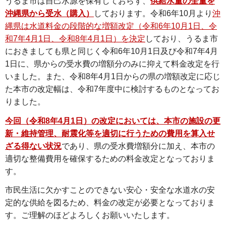
うるま市は自己水源を保有しておらず、
供給水量の全量を
沖縄県から受水（購入）
しております。令和6年10月より
沖
縄県は水道料金の段階的な増額改定（令和6年10月1日、令
和7年4月1日、令和8年4月1日）を決定
しており、うるま市
におきましても県と同じく令和6年10月1日及び令和7年4月
1日に、県からの受水費の増額分のみに抑えて料金改定を行
いました。また、令和8年4月1日からの県の増額改定に応じ
た本市の改定幅は、令和7年度中に検討するものとなってお
りました。
今回（令和8年4月1日）の改定においては、本市の施設の更
新・維持管理、耐震化等を適切に行うための費用を算入せ
ざる得ない状況
であり、県の受水費増額分に加え、本市の
適切な整備費用を確保するための料金改定となっておりま
す。
市民生活に欠かすことのできない安心・安全な水道水の安
定的な供給を図るため、料金の改定が必要となっておりま
す。ご理解のほどよろしくお願いいたします。