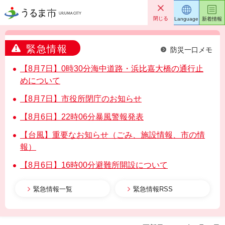
うるま市
閉じる
Language
新着情報
緊急情報
防災一口メモ
【8月7日】0時30分海中道路・浜比嘉大橋の通行止
めについて
【8月7日】市役所閉庁のお知らせ
【8月6日】22時06分暴風警報発表
【台風】重要なお知らせ（ごみ、施設情報、市の情
報）
【8月6日】16時00分避難所開設について
緊急情報一覧
緊急情報RSS