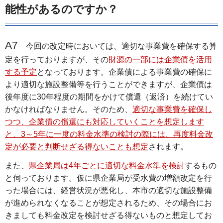
能性があるのですか？
A7
今回の改定時においては、適切な事業費を確保する算
定を行っておりますが、その
財源の一部には企業債を活用
する予定
となっております。企業債による事業費の確保に
より適切な施設整備等を行うことができますが、企業債は
後年度に30年程度の期間をかけて償還（返済）を続けてい
かなければなりません。そのため、
適切な事業費を確保し
つつ、企業債の償還にも対応していくことを想定します
と、3～5年に一度の料金水準の検討の際には、再度料金改
定が必要と判断せざる得ないことも想定
されます。
また、
県企業局は4年ごとに適切な料金水準を検討
するもの
と伺っております。仮に県企業局が受水費の増額改定を行
った場合には、経営状況が悪化し、本市の適切な施設整備
が進められなくなることが想定されるため、その場合にお
きましても料金改定を検討せざる得ないものと想定してお