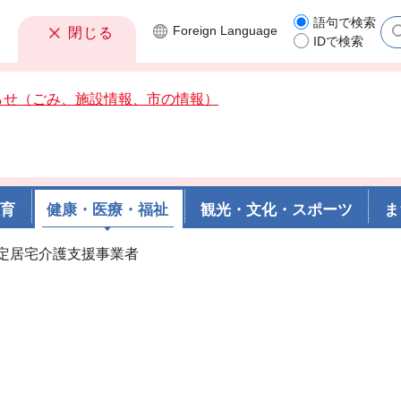
語句で検索
Foreign
Language
閉じる
IDで検索
らせ（ごみ、施設情報、市の情報）
教育
健康・医療・福祉
観光・文化・スポーツ
ま
指定居宅介護支援事業者