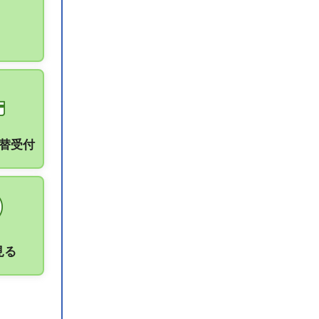
振替受付
見る