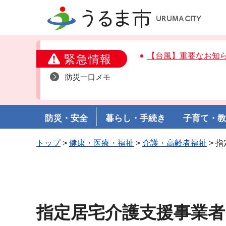
うるま市
【台風】重要なお知
緊急情報
防災一口メモ
防災・安全
暮らし・手続き
子育て・
トップ
>
健康・医療・福祉
>
介護・高齢者福祉
> 
指定居宅介護支援事業者