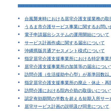
台風襲来時における居宅介護支援業務の取
うるま市介護サービス事業に関するお問い
電子申請届出システムの運用開始について
サービス計画作成に関する届出について
沖縄県版共通アセスメント様式について
指定居宅介護支援事業所における特定事業
居宅介護支援事業所の加算等の届出につい
訪問介護（生活援助中心型）が基準回数以
指定居宅介護支援事業所の廃止・休止・再
訪問介護における院内介助の取扱いについ
認定有効期間の半数を超える短期入所サー
居宅サービス計画の説明及び同意について