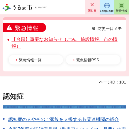
うるま市
閉じる
Language
新着情報
緊急情報
防災一口メモ
【台風】重要なお知らせ（ごみ、施設情報、市の情
報）
緊急情報一覧
緊急情報RSS
ページID：101
認知症
認知症の人やそのご家族を支援する各関連機関の紹介