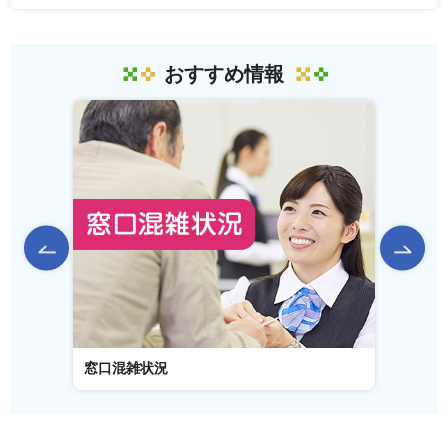
おすすめ情報
前のスライドを表示
窓口混雑状況
窓口事