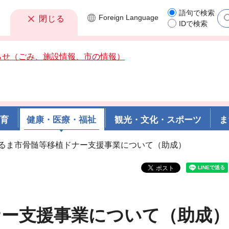
語句で検索
Foreign
Language
閉じる
IDで検索
らせ（ごみ、施設情報、市の情報）
教育
健康・医療・福祉
観光・文化・スポーツ
ま
うるま市骨髄等移植ドナー支援事業について（助成）
ナー支援事業について（助成