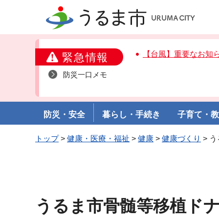
うるま市
【台風】重要なお知
緊急情報
防災一口メモ
防災・安全
暮らし・手続き
子育て・
トップ
>
健康・医療・福祉
>
健康
>
健康づくり
> 
うるま市骨髄等移植ド