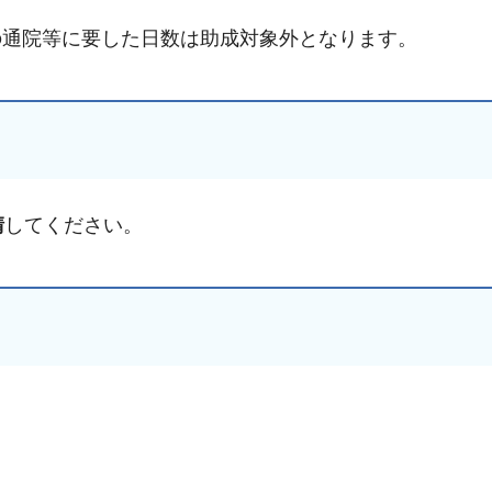
の通院等に要した日数は助成対象外となります。
窓口事前予約 手続き
ナビ
請
してください。