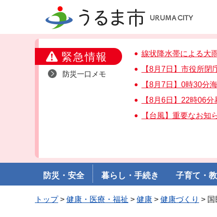
うるま市
線状降水帯による大
緊急情報
【8月7日】市役所閉
防災一口メモ
【8月7日】0時30
【8月6日】22時06
【台風】重要なお知
防災・安全
暮らし・手続き
子育て・
トップ
>
健康・医療・福祉
>
健康
>
健康づくり
> 