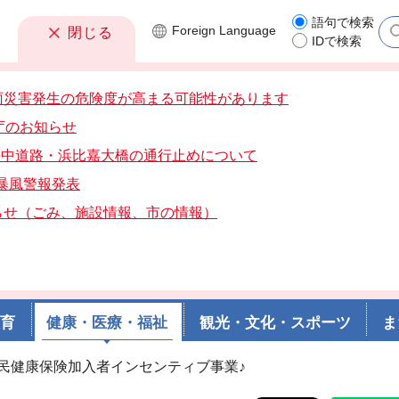
語句で検索
Foreign
Language
閉じる
IDで検索
雨災害発生の危険度が高まる可能性があります
庁のお知らせ
分海中道路・浜比嘉大橋の通行止めについて
分暴風警報発表
らせ（ごみ、施設情報、市の情報）
教育
健康・医療・福祉
観光・文化・スポーツ
ま
国民健康保険加入者インセンティブ事業♪