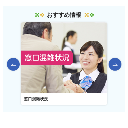
おすすめ情報
前のスライドを表示
窓口混雑状況
窓口事