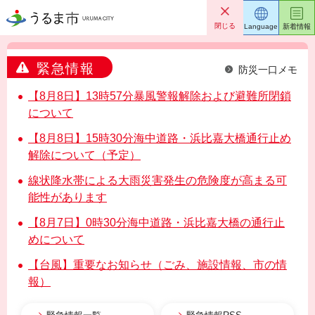
うるま市
閉じる
Language
新着情報
緊急情報
防災一口メモ
【8月8日】13時57分暴風警報解除および避難所閉鎖
について
【8月8日】15時30分海中道路・浜比嘉大橋通行止め
解除について（予定）
線状降水帯による大雨災害発生の危険度が高まる可
能性があります
【8月7日】0時30分海中道路・浜比嘉大橋の通行止
めについて
【台風】重要なお知らせ（ごみ、施設情報、市の情
報）